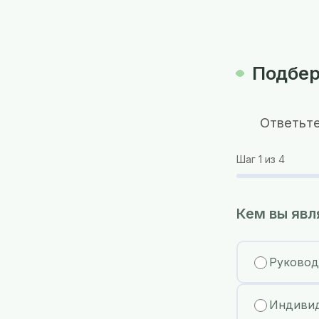
Подбер
Ответьте
Шаг
1
из 4
Кем вы явл
Руковод
Индивид