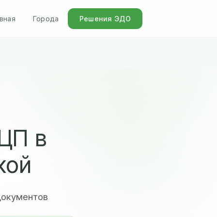
вная
Города
Решения ЭДО
ЦП в
кой
документов