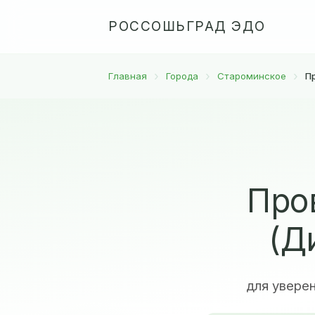
РОССОШЬГРАД ЭДО
Главная
Города
Староминское
П
Про
(Д
для увере