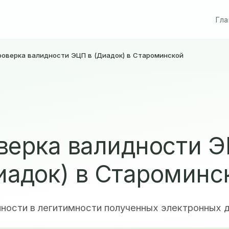
Гла
роверка валидности ЭЦП в (Диадок) в Староминской
верка валидности Э
иадок) в Староминс
нности в легитимности полученных электронных 