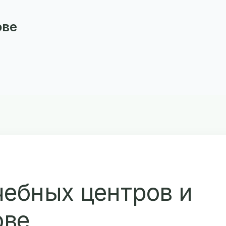
ове
чебных центров и
ове