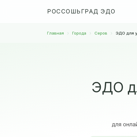
РОССОШЬГРАД ЭДО
Главная
Города
Серов
ЭДО для у
ЭДО д
для онла