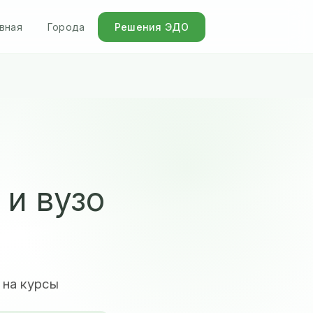
вная
Города
Решения ЭДО
и вузо
 на курсы