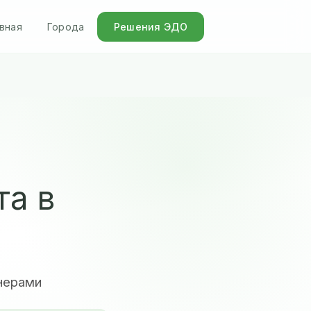
вная
Города
Решения ЭДО
та в
нерами