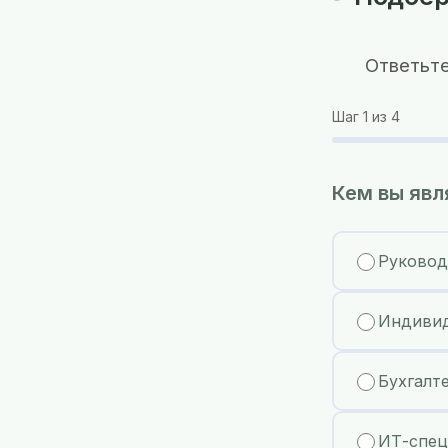
Ответьте
Шаг
1
из 4
Кем вы явл
Руковод
Индивид
Бухгалт
ИТ-спец