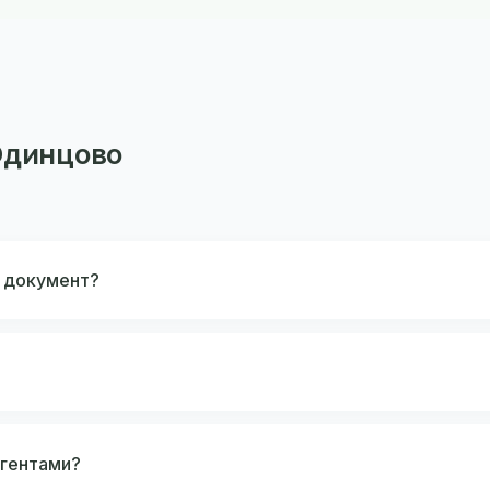
Одинцово
 документ?
агентами?