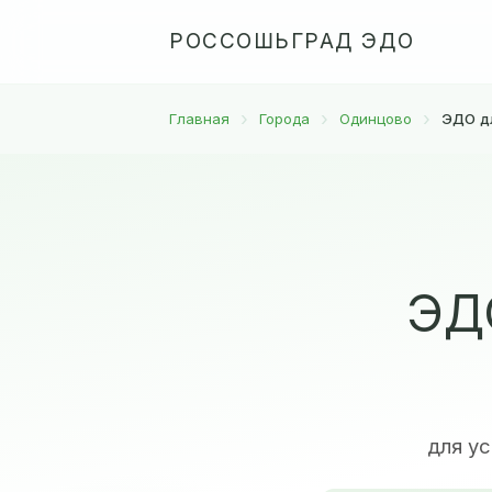
РОССОШЬГРАД ЭДО
Главная
Города
Одинцово
ЭДО д
ЭДО
для у