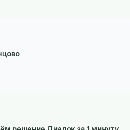
нцово
ём решение Диадок за 1 минуту