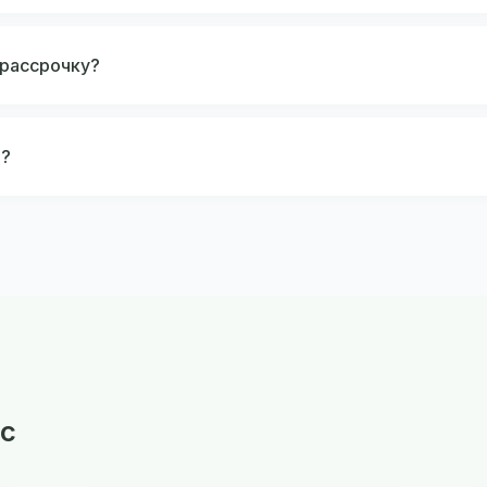
 рассрочку?
ь?
с