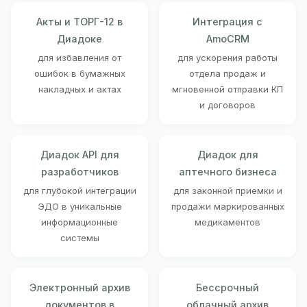
Акты и ТОРГ-12 в
Интеграция с
Диадоке
AmoCRM
для избавления от
для ускорения работы
ошибок в бумажных
отдела продаж и
накладных и актах
мгновенной отправки КП
и договоров
Диадок API для
Диадок для
разработчиков
аптечного бизнеса
для глубокой интеграции
для законной приемки и
ЭДО в уникальные
продажи маркированных
информационные
медикаментов
системы
Электронный архив
Бессрочный
документов в
облачный архив